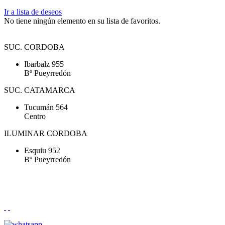
Ir a lista de deseos
No tiene ningún elemento en su lista de favoritos.
SUC. CORDOBA
Ibarbalz 955
Bº Pueyrredón
SUC. CATAMARCA
Tucumán 564
Centro
ILUMINAR CORDOBA
Esquiu 952
Bº Pueyrredón
Tel. (0351) 4257070 - Tel. (0351) 4204200 - Mail:
peusso@peusso.com.ar