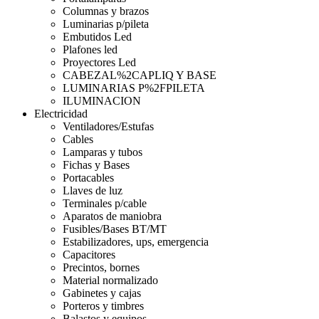
Columnas y brazos
Luminarias p/pileta
Embutidos Led
Plafones led
Proyectores Led
CABEZAL%2CAPLIQ Y BASE
LUMINARIAS P%2FPILETA
ILUMINACION
Electricidad
Ventiladores/Estufas
Cables
Lamparas y tubos
Fichas y Bases
Portacables
Llaves de luz
Terminales p/cable
Aparatos de maniobra
Fusibles/Bases BT/MT
Estabilizadores, ups, emergencia
Capacitores
Precintos, bornes
Material normalizado
Gabinetes y cajas
Porteros y timbres
Balastos y equipos