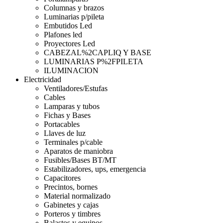
Columnas y brazos
Luminarias p/pileta
Embutidos Led
Plafones led
Proyectores Led
CABEZAL%2CAPLIQ Y BASE
LUMINARIAS P%2FPILETA
ILUMINACION
Electricidad
Ventiladores/Estufas
Cables
Lamparas y tubos
Fichas y Bases
Portacables
Llaves de luz
Terminales p/cable
Aparatos de maniobra
Fusibles/Bases BT/MT
Estabilizadores, ups, emergencia
Capacitores
Precintos, bornes
Material normalizado
Gabinetes y cajas
Porteros y timbres
Balastos y equipos