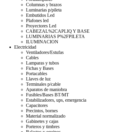
Columnas y brazos
Luminarias p/pileta
Embutidos Led
Plafones led
Proyectores Led
CABEZAL%2CAPLIQ Y BASE
LUMINARIAS P%2FPILETA
ILUMINACION
Electricidad
Ventiladores/Estufas
Cables
Lamparas y tubos
Fichas y Bases
Portacables
Llaves de luz
Terminales p/cable
Aparatos de maniobra
Fusibles/Bases BT/MT
Estabilizadores, ups, emergencia
Capacitores
Precintos, bornes
Material normalizado
Gabinetes y cajas
Porteros y timbres
Balastos y equipos