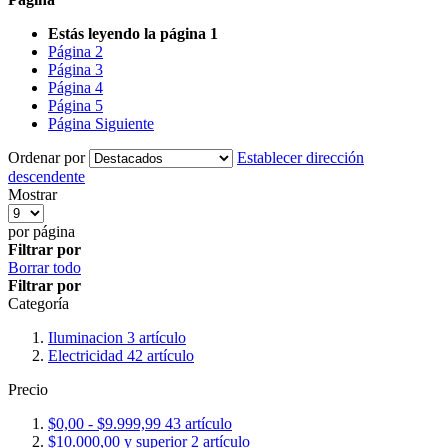
Estás leyendo la página
1
Página
2
Página
3
Página
4
Página
5
Página
Siguiente
Ordenar por
Establecer dirección
descendente
Mostrar
por página
Filtrar por
Borrar todo
Filtrar por
Categoría
Iluminacion
3
artículo
Electricidad
42
artículo
Precio
$0,00
-
$9.999,99
43
artículo
$10.000,00
y superior
2
artículo