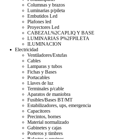
Columnas y brazos
Luminarias p/pileta
Embutidos Led
Plafones led
Proyectores Led
CABEZAL%2CAPLIQ Y BASE
LUMINARIAS P%2FPILETA
ILUMINACION
Electricidad
Ventiladores/Estufas
Cables
Lamparas y tubos
Fichas y Bases
Portacables
Llaves de luz
Terminales p/cable
Aparatos de maniobra
Fusibles/Bases BT/MT
Estabilizadores, ups, emergencia
Capacitores
Precintos, bornes
Material normalizado
Gabinetes y cajas
Porteros y timbres
Balastos y equipos