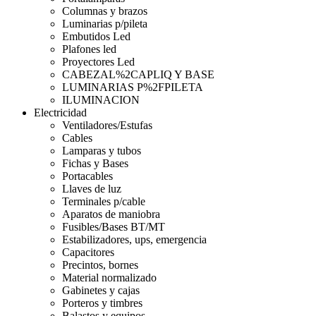
Columnas y brazos
Luminarias p/pileta
Embutidos Led
Plafones led
Proyectores Led
CABEZAL%2CAPLIQ Y BASE
LUMINARIAS P%2FPILETA
ILUMINACION
Electricidad
Ventiladores/Estufas
Cables
Lamparas y tubos
Fichas y Bases
Portacables
Llaves de luz
Terminales p/cable
Aparatos de maniobra
Fusibles/Bases BT/MT
Estabilizadores, ups, emergencia
Capacitores
Precintos, bornes
Material normalizado
Gabinetes y cajas
Porteros y timbres
Balastos y equipos