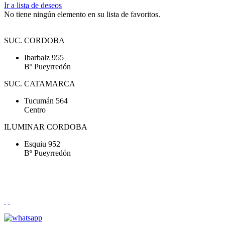
Ir a lista de deseos
No tiene ningún elemento en su lista de favoritos.
SUC. CORDOBA
Ibarbalz 955
Bº Pueyrredón
SUC. CATAMARCA
Tucumán 564
Centro
ILUMINAR CORDOBA
Esquiu 952
Bº Pueyrredón
Tel. (0351) 4257070 - Tel. (0351) 4204200 - Mail:
peusso@peusso.com.ar