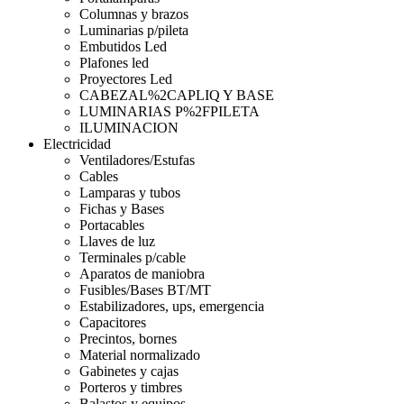
Columnas y brazos
Luminarias p/pileta
Embutidos Led
Plafones led
Proyectores Led
CABEZAL%2CAPLIQ Y BASE
LUMINARIAS P%2FPILETA
ILUMINACION
Electricidad
Ventiladores/Estufas
Cables
Lamparas y tubos
Fichas y Bases
Portacables
Llaves de luz
Terminales p/cable
Aparatos de maniobra
Fusibles/Bases BT/MT
Estabilizadores, ups, emergencia
Capacitores
Precintos, bornes
Material normalizado
Gabinetes y cajas
Porteros y timbres
Balastos y equipos