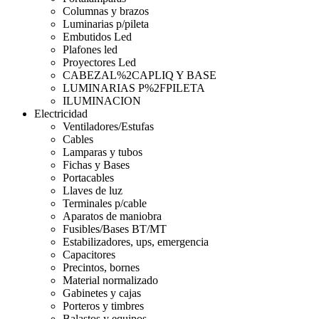
Columnas y brazos
Luminarias p/pileta
Embutidos Led
Plafones led
Proyectores Led
CABEZAL%2CAPLIQ Y BASE
LUMINARIAS P%2FPILETA
ILUMINACION
Electricidad
Ventiladores/Estufas
Cables
Lamparas y tubos
Fichas y Bases
Portacables
Llaves de luz
Terminales p/cable
Aparatos de maniobra
Fusibles/Bases BT/MT
Estabilizadores, ups, emergencia
Capacitores
Precintos, bornes
Material normalizado
Gabinetes y cajas
Porteros y timbres
Balastos y equipos