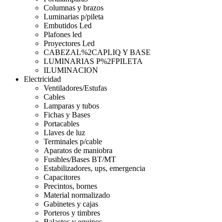
Columnas y brazos
Luminarias p/pileta
Embutidos Led
Plafones led
Proyectores Led
CABEZAL%2CAPLIQ Y BASE
LUMINARIAS P%2FPILETA
ILUMINACION
Electricidad
Ventiladores/Estufas
Cables
Lamparas y tubos
Fichas y Bases
Portacables
Llaves de luz
Terminales p/cable
Aparatos de maniobra
Fusibles/Bases BT/MT
Estabilizadores, ups, emergencia
Capacitores
Precintos, bornes
Material normalizado
Gabinetes y cajas
Porteros y timbres
Balastos y equipos