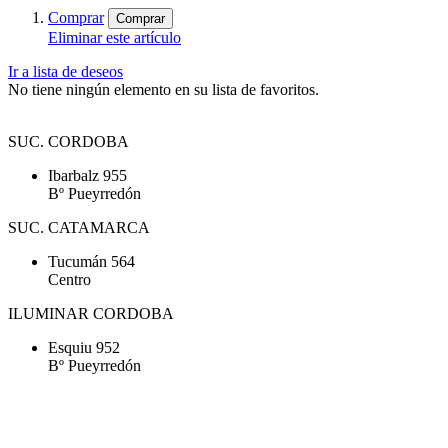
Comprar
Comprar
Eliminar este artículo
Ir a lista de deseos
No tiene ningún elemento en su lista de favoritos.
SUC. CORDOBA
Ibarbalz 955
Bº Pueyrredón
SUC. CATAMARCA
Tucumán 564
Centro
ILUMINAR CORDOBA
Esquiu 952
Bº Pueyrredón
Tel. (0351) 4257070 - Tel. (0351) 4204200 - Mail:
peusso@peusso.com.ar