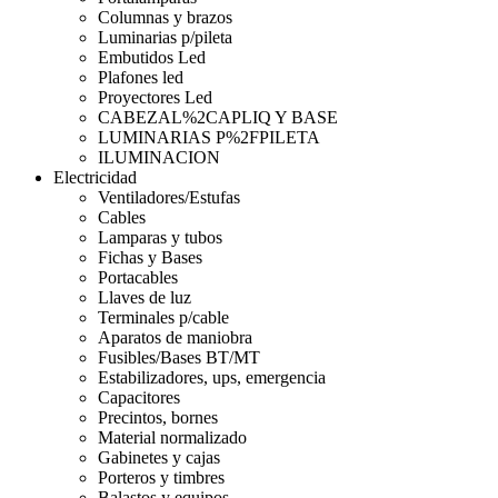
Columnas y brazos
Luminarias p/pileta
Embutidos Led
Plafones led
Proyectores Led
CABEZAL%2CAPLIQ Y BASE
LUMINARIAS P%2FPILETA
ILUMINACION
Electricidad
Ventiladores/Estufas
Cables
Lamparas y tubos
Fichas y Bases
Portacables
Llaves de luz
Terminales p/cable
Aparatos de maniobra
Fusibles/Bases BT/MT
Estabilizadores, ups, emergencia
Capacitores
Precintos, bornes
Material normalizado
Gabinetes y cajas
Porteros y timbres
Balastos y equipos