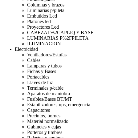
Columnas y brazos
Luminarias p/pileta
Embutidos Led
Plafones led
Proyectores Led
CABEZAL%2CAPLIQ Y BASE
LUMINARIAS P%2FPILETA
ILUMINACION
Electricidad
Ventiladores/Estufas
Cables
Lamparas y tubos
Fichas y Bases
Portacables
Llaves de luz
Terminales p/cable
Aparatos de maniobra
Fusibles/Bases BT/MT
Estabilizadores, ups, emergencia
Capacitores
Precintos, bornes
Material normalizado
Gabinetes y cajas
Porteros y timbres
Balastos y equipos