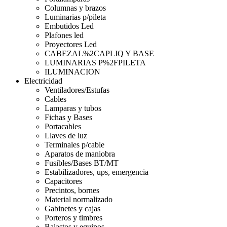
Columnas y brazos
Luminarias p/pileta
Embutidos Led
Plafones led
Proyectores Led
CABEZAL%2CAPLIQ Y BASE
LUMINARIAS P%2FPILETA
ILUMINACION
Electricidad
Ventiladores/Estufas
Cables
Lamparas y tubos
Fichas y Bases
Portacables
Llaves de luz
Terminales p/cable
Aparatos de maniobra
Fusibles/Bases BT/MT
Estabilizadores, ups, emergencia
Capacitores
Precintos, bornes
Material normalizado
Gabinetes y cajas
Porteros y timbres
Balastos y equipos