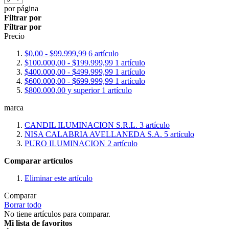
por página
Filtrar por
Filtrar por
Precio
$0,00
-
$99.999,99
6
artículo
$100.000,00
-
$199.999,99
1
artículo
$400.000,00
-
$499.999,99
1
artículo
$600.000,00
-
$699.999,99
1
artículo
$800.000,00
y superior
1
artículo
marca
CANDIL ILUMINACION S.R.L.
3
artículo
NISA CALABRIA AVELLANEDA S.A.
5
artículo
PURO ILUMINACION
2
artículo
Comparar artículos
Eliminar este artículo
Comparar
Borrar todo
No tiene artículos para comparar.
Mi lista de favoritos